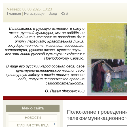
Четверг, 06.08.2026, 10:23
Главная
|
Регистрация
|
Вход
|
RSS
Вглядываясь в русскую историю, в самую
ткань русской культуры, мы не найдём ни
одной нити, которая не приводила бы к
этому первоузлу; нравственная линия,
государственность, живопись, зодчество,
литература, русская школа, русская наука –
все эти линии русской культуры сходятся к
Преподобному Сергию.
В лице его русский народ осознал себя; своё
культурно-историческое место, свою
культурную задачу и тогда только, осознав
себя, получил историческое право на
самостоятельность.
О. Павел (Флоренский)
Меню сайта
Положение проведении
телекоммуникационног
НОВОСТИ
ГЛАВНАЯ СТРАНИЦА