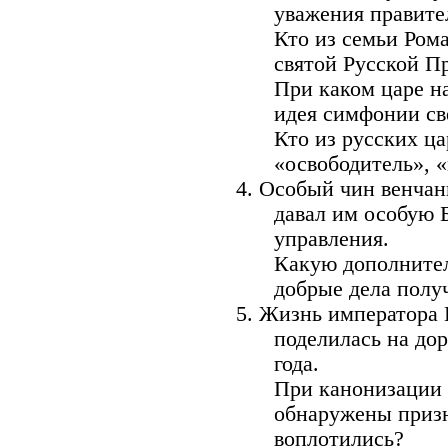
уважения правите
Кто из семьи Ром
святой Русской П
При каком царе н
идея симфонии св
Кто из русских ца
«освободитель», 
4. Особый чин венчан
давал им особую 
управления.
Какую дополните
добрые дела получ
5. Жизнь императора
поделилась на до
года.
При канонизации 
обнаружены призн
воплотились?