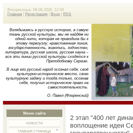
Воскресенье, 09.08.2026, 12:59
Главная
|
Регистрация
|
Вход
|
RSS
Вглядываясь в русскую историю, в самую
ткань русской культуры, мы не найдём ни
одной нити, которая не приводила бы к
этому первоузлу; нравственная линия,
государственность, живопись, зодчество,
литература, русская школа, русская наука –
все эти линии русской культуры сходятся к
Преподобному Сергию.
В лице его русский народ осознал себя; своё
культурно-историческое место, свою
культурную задачу и тогда только, осознав
себя, получил историческое право на
самостоятельность.
О. Павел (Флоренский)
Меню сайта
2 этап "400 лет дин
НОВОСТИ
воплощение идеи Се
ГЛАВНАЯ СТРАНИЦА